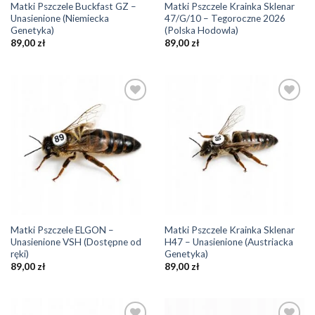
Matki Pszczele Buckfast GZ –
Matki Pszczele Krainka Sklenar
Unasienione (Niemiecka
47/G/10 – Tegoroczne 2026
Genetyka)
(Polska Hodowla)
89,00
zł
89,00
zł
Add to
Add to
Wishlist
Wishlist
Matki Pszczele ELGON –
Matki Pszczele Krainka Sklenar
Unasienione VSH (Dostępne od
H47 – Unasienione (Austriacka
ręki)
Genetyka)
89,00
zł
89,00
zł