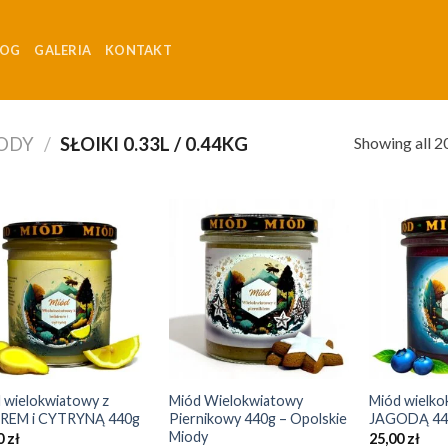
LOG
GALERIA
KONTAKT
Showing all 20
ODY
/
SŁOIKI 0.33L / 0.44KG
Add to
Add to
Wishlist
Wishlist
+
+
 wielokwiatowy z
Miód Wielokwiatowy
Miód wielko
REM i CYTRYNĄ 440g
Piernikowy 440g – Opolskie
JAGODĄ 44
Miody
0
zł
25,00
zł