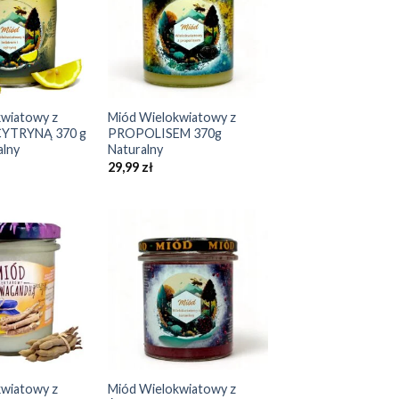
Add to
Add to
Wishlist
Wishlist
+
wiatowy z
Miód Wielokwiatowy z
CYTRYNĄ 370 g
PROPOLISEM 370g
alny
Naturalny
29,99
zł
Add to
Add to
Wishlist
Wishlist
+
wiatowy z
Miód Wielokwiatowy z