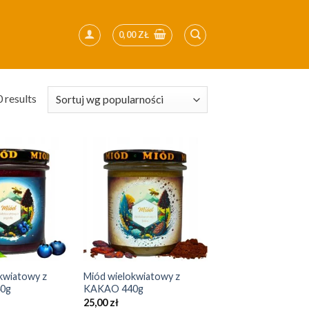
0,00
ZŁ
 results
Add to
Add to
Wishlist
Wishlist
+
kwiatowy z
Miód wielokwiatowy z
0g
KAKAO 440g
25,00
zł