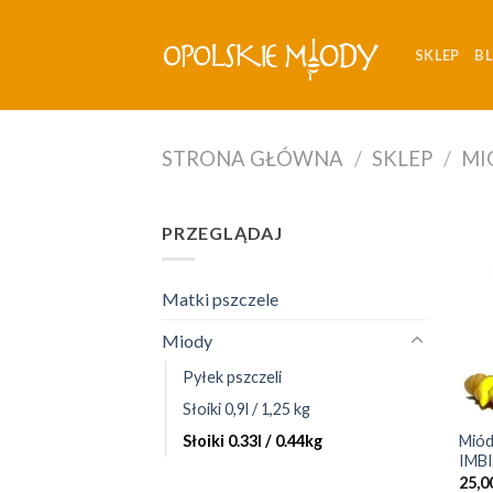
Skip
to
SKLEP
B
content
STRONA GŁÓWNA
/
SKLEP
/
MI
PRZEGLĄDAJ
Matki pszczele
Miody
Pyłek pszczeli
+
Słoiki 0,9l / 1,25 kg
Miód
Słoiki 0.33l / 0.44kg
IMBI
25,0