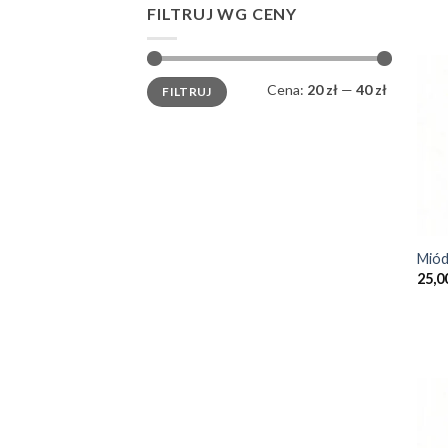
FILTRUJ WG CENY
Cena
Cena
Cena:
20 zł
—
40 zł
FILTRUJ
min
max
+
Miód
25,0