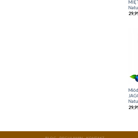
MIĘ
Natu
29,9
+
Miód
JAG
Natu
29,9
BLOG
REGULAMIN
KONTAKT