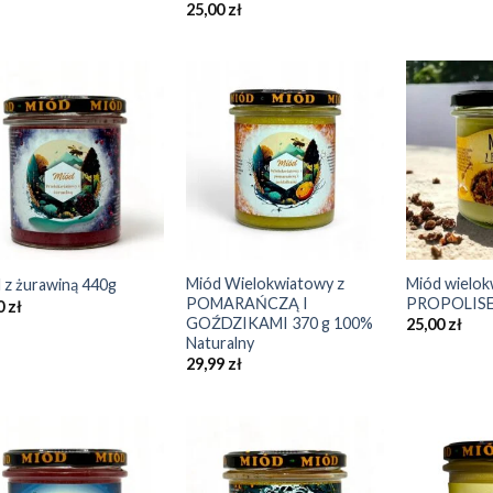
25,00
zł
Add to
Add to
Wishlist
Wishlist
+
+
Miód Wielokwiatowy z
Miód wielok
 z żurawiną 440g
POMARAŃCZĄ I
PROPOLISE
0
zł
GOŹDZIKAMI 370 g 100%
25,00
zł
Naturalny
29,99
zł