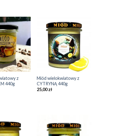
Add to
Add to
Wishlist
Wishlist
+
wiatowy z
Miód wielokwiatowy z
M 440g
CYTRYNĄ 440g
25,00
zł