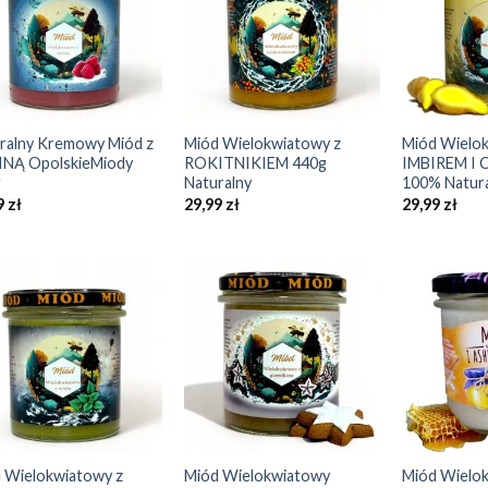
Add to
Add to
Wishlist
Wishlist
+
+
ralny Kremowy Miód z
Miód Wielokwiatowy z
Miód Wielok
NĄ OpolskieMiody
ROKITNIKIEM 440g
IMBIREM I 
g
Naturalny
100% Natur
9
zł
29,99
zł
29,99
zł
Add to
Add to
Wishlist
Wishlist
+
+
 Wielokwiatowy z
Miód Wielokwiatowy
Miód Wielok