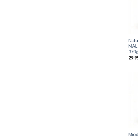
+
Natu
MALI
370
29,9
+
Miód