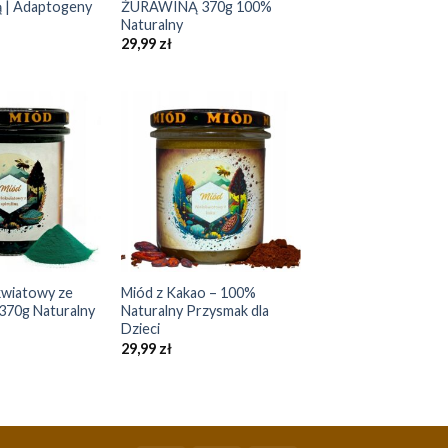
 | Adaptogeny
ŻURAWINĄ 370g 100%
Naturalny
29,99
zł
Add to
Add to
Wishlist
Wishlist
+
kwiatowy ze
Miód z Kakao – 100%
370g Naturalny
Naturalny Przysmak dla
Dzieci
29,99
zł