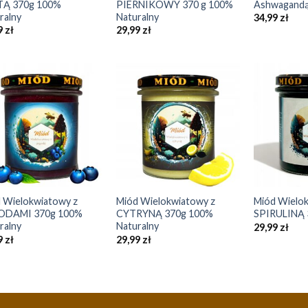
TĄ 370g 100%
PIERNIKOWY 370 g 100%
Ashwagandą
ralny
Naturalny
34,99
zł
9
zł
29,99
zł
Add to
Add to
Wishlist
Wishlist
+
+
 Wielokwiatowy z
Miód Wielokwiatowy z
Miód Wielo
ODAMI 370g 100%
CYTRYNĄ 370g 100%
SPIRULINĄ 
ralny
Naturalny
29,99
zł
9
zł
29,99
zł