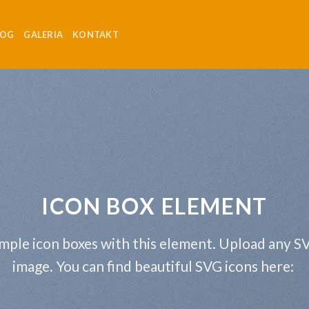
LOG
GALERIA
KONTAKT
ICON BOX ELEMENT
mple icon boxes with this element. Upload any S
image. You can find beautiful SVG icons here: