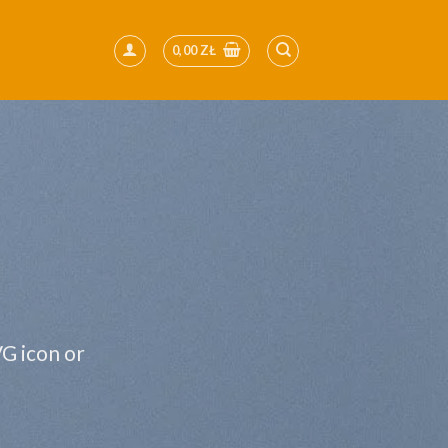
0,00
ZŁ
VG icon or