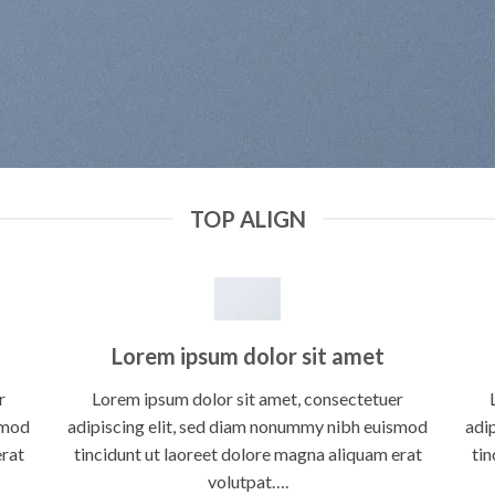
TOP ALIGN
Lorem ipsum dolor sit amet
r
Lorem ipsum dolor sit amet, consectetuer
smod
adipiscing elit, sed diam nonummy nibh euismod
adi
erat
tincidunt ut laoreet dolore magna aliquam erat
tin
volutpat….