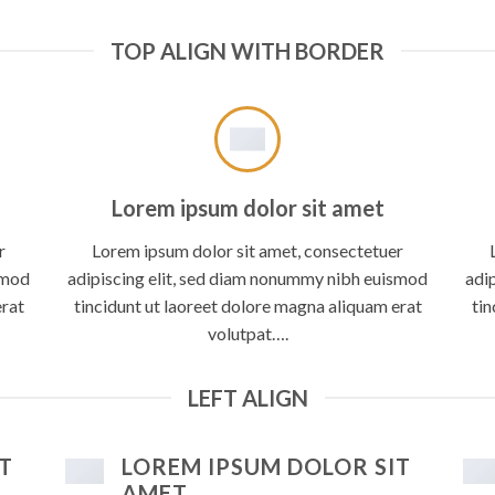
TOP ALIGN WITH BORDER
Lorem ipsum dolor sit amet
r
Lorem ipsum dolor sit amet, consectetuer
smod
adipiscing elit, sed diam nonummy nibh euismod
adi
erat
tincidunt ut laoreet dolore magna aliquam erat
tin
volutpat….
LEFT ALIGN
T
LOREM IPSUM DOLOR SIT
AMET