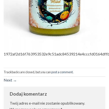
1972af2d16f763953532e9c51adc84539214e4cccfd0164df
Trackbacks are closed, but you can
post a comment
.
Next
→
Dodaj komentarz
Twój adres e-mail nie zostanie opublikowany.