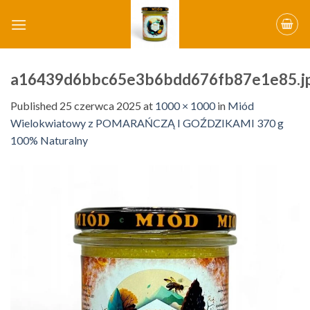
Skip
to
content
a16439d6bbc65e3b6bdd676fb87e1e85.j
Published
25 czerwca 2025
at
1000 × 1000
in
Miód
Wielokwiatowy z POMARAŃCZĄ I GOŹDZIKAMI 370 g
100% Naturalny