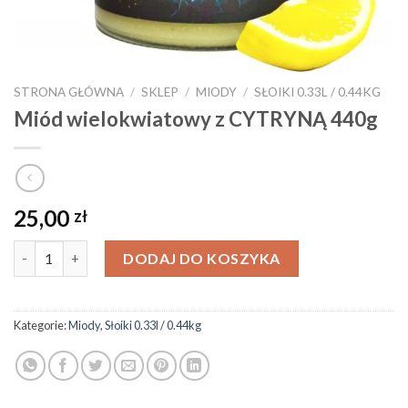
STRONA GŁÓWNA
/
SKLEP
/
MIODY
/
SŁOIKI 0.33L / 0.44KG
Miód wielokwiatowy z CYTRYNĄ 440g
25,00
zł
ilość Miód wielokwiatowy z CYTRYNĄ 440g
DODAJ DO KOSZYKA
Kategorie:
Miody
,
Słoiki 0.33l / 0.44kg