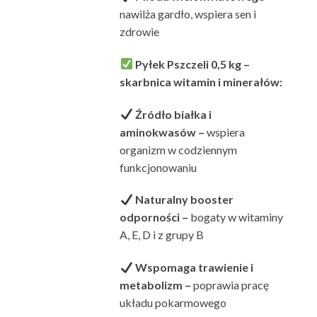
nawilża gardło, wspiera sen i
zdrowie
Pyłek Pszczeli 0,5 kg –
skarbnica witamin i minerałów:
Źródło białka i
aminokwasów –
wspiera
organizm w codziennym
funkcjonowaniu
Naturalny booster
odporności –
bogaty w witaminy
A, E, D i z grupy B
Wspomaga trawienie i
metabolizm –
poprawia pracę
układu pokarmowego