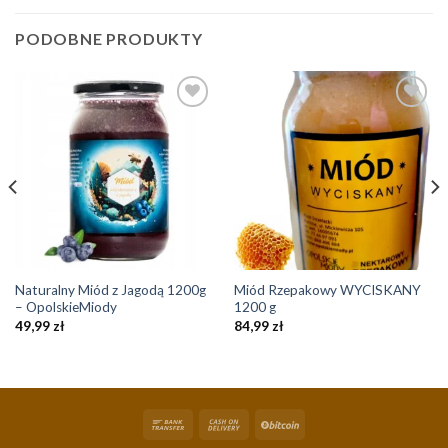
PODOBNE PRODUKTY
Add to
Add to
Wishlist
Wishlist
Naturalny Miód z Jagodą 1200g
Miód Rzepakowy WYCISKANY
– OpolskieMiody
1200 g
49,99
zł
84,99
zł