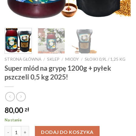
STRONA GŁÓWNA
/
SKLEP
/
MIODY
/
SŁOIKI 0,9L / 1,25 KG
Super miód na grypę 1200g + pyłek
pszczeli 0,5 kg 2025!
80,00
zł
Na stanie
ilość Super miód na grypę 1200g + pyłek pszczeli 0,5 kg 2025!
DODAJ DO KOSZYKA